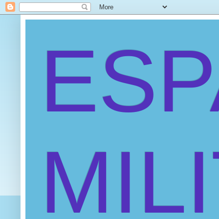
ES
MIL