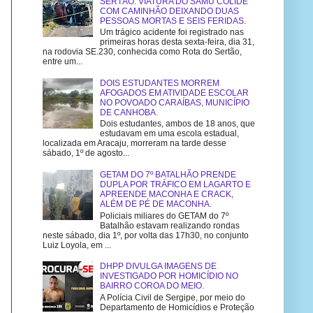
SERTÃO: VIATURA DO SAMU COLIDE
COM CAMINHÃO DEIXANDO DUAS
PESSOAS MORTAS E SEIS FERIDAS.
Um trágico acidente foi registrado nas
primeiras horas desta sexta-feira, dia 31,
na rodovia SE.230, conhecida como Rota do Sertão,
entre um...
DOIS ESTUDANTES MORREM
AFOGADOS EM ATIVIDADE ESCOLAR
NO POVOADO CARAÍBAS, MUNICÍPIO
DE CANHOBA.
Dois estudantes, ambos de 18 anos, que
estudavam em uma escola estadual,
localizada em Aracaju, morreram na tarde desse
sábado, 1º de agosto...
GETAM DO 7º BATALHÃO PRENDE
DUPLA POR TRÁFICO EM LAGARTO E
APREENDE MACONHA E CRACK,
ALÉM DE PÉ DE MACONHA.
Policiais miliares do GETAM do 7º
Batalhão estavam realizando rondas
neste sábado, dia 1º, por volta das 17h30, no conjunto
Luiz Loyola, em ...
DHPP DIVULGA IMAGENS DE
INVESTIGADO POR HOMICÍDIO NO
BAIRRO COROA DO MEIO.
A Polícia Civil de Sergipe, por meio do
Departamento de Homicídios e Proteção