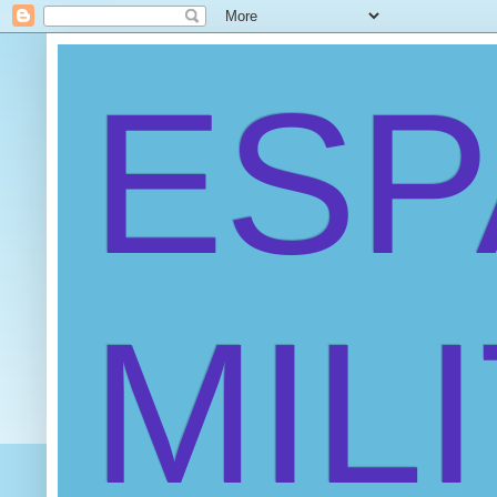
ES
MIL