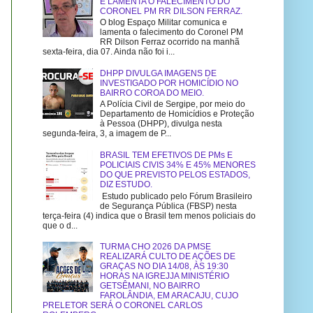
E LAMENTA O FALECIMENTO DO
CORONEL PM RR DILSON FERRAZ.
O blog Espaço Militar comunica e
lamenta o falecimento do Coronel PM
RR Dilson Ferraz ocorrido na manhã
sexta-feira, dia 07. Ainda não foi i...
DHPP DIVULGA IMAGENS DE
INVESTIGADO POR HOMICÍDIO NO
BAIRRO COROA DO MEIO.
A Polícia Civil de Sergipe, por meio do
Departamento de Homicídios e Proteção
à Pessoa (DHPP), divulga nesta
segunda-feira, 3, a imagem de P...
BRASIL TEM EFETIVOS DE PMs E
POLICIAIS CIVIS 34% E 45% MENORES
DO QUE PREVISTO PELOS ESTADOS,
DIZ ESTUDO.
Estudo publicado pelo Fórum Brasileiro
de Segurança Pública (FBSP) nesta
terça-feira (4) indica que o Brasil tem menos policiais do
que o d...
TURMA CHO 2026 DA PMSE
REALIZARÁ CULTO DE AÇÕES DE
GRAÇAS NO DIA 14/08, ÀS 19:30
HORAS NA IGREJJA MINISTÉRIO
GETSÊMANI, NO BAIRRO
FAROLÂNDIA, EM ARACAJU, CUJO
PRELETOR SERÁ O CORONEL CARLOS