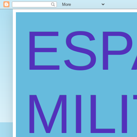
ES
MIL