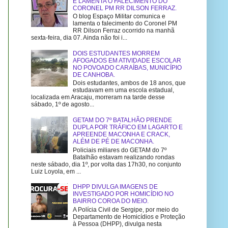
E LAMENTA O FALECIMENTO DO
CORONEL PM RR DILSON FERRAZ.
O blog Espaço Militar comunica e
lamenta o falecimento do Coronel PM
RR Dilson Ferraz ocorrido na manhã
sexta-feira, dia 07. Ainda não foi i...
DOIS ESTUDANTES MORREM
AFOGADOS EM ATIVIDADE ESCOLAR
NO POVOADO CARAÍBAS, MUNICÍPIO
DE CANHOBA.
Dois estudantes, ambos de 18 anos, que
estudavam em uma escola estadual,
localizada em Aracaju, morreram na tarde desse
sábado, 1º de agosto...
GETAM DO 7º BATALHÃO PRENDE
DUPLA POR TRÁFICO EM LAGARTO E
APREENDE MACONHA E CRACK,
ALÉM DE PÉ DE MACONHA.
Policiais miliares do GETAM do 7º
Batalhão estavam realizando rondas
neste sábado, dia 1º, por volta das 17h30, no conjunto
Luiz Loyola, em ...
DHPP DIVULGA IMAGENS DE
INVESTIGADO POR HOMICÍDIO NO
BAIRRO COROA DO MEIO.
A Polícia Civil de Sergipe, por meio do
Departamento de Homicídios e Proteção
à Pessoa (DHPP), divulga nesta