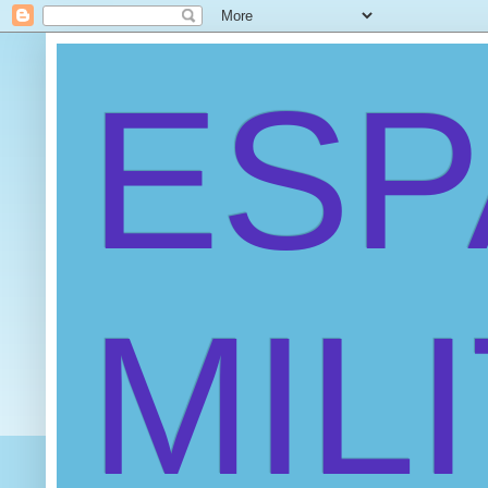
ES
MIL