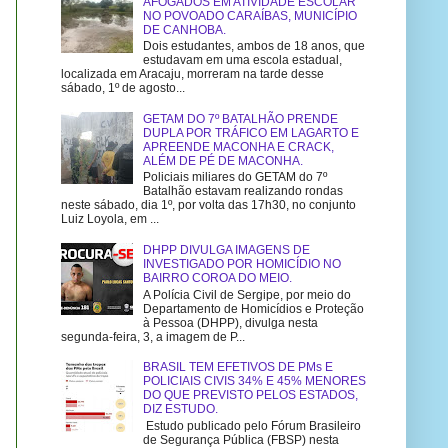
AFOGADOS EM ATIVIDADE ESCOLAR
NO POVOADO CARAÍBAS, MUNICÍPIO
DE CANHOBA.
Dois estudantes, ambos de 18 anos, que
estudavam em uma escola estadual,
localizada em Aracaju, morreram na tarde desse
sábado, 1º de agosto...
GETAM DO 7º BATALHÃO PRENDE
DUPLA POR TRÁFICO EM LAGARTO E
APREENDE MACONHA E CRACK,
ALÉM DE PÉ DE MACONHA.
Policiais miliares do GETAM do 7º
Batalhão estavam realizando rondas
neste sábado, dia 1º, por volta das 17h30, no conjunto
Luiz Loyola, em ...
DHPP DIVULGA IMAGENS DE
INVESTIGADO POR HOMICÍDIO NO
BAIRRO COROA DO MEIO.
A Polícia Civil de Sergipe, por meio do
Departamento de Homicídios e Proteção
à Pessoa (DHPP), divulga nesta
segunda-feira, 3, a imagem de P...
BRASIL TEM EFETIVOS DE PMs E
POLICIAIS CIVIS 34% E 45% MENORES
DO QUE PREVISTO PELOS ESTADOS,
DIZ ESTUDO.
Estudo publicado pelo Fórum Brasileiro
de Segurança Pública (FBSP) nesta