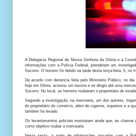
A Delegacia Regional de Nossa Senhora da Glória e a Coorde
informações com a Polícia Federal, prenderam um investiga
Socorro. O homem foi detido na tarde desta terça-feira, 5, no m
De acordo com denúncia feita pelo Ministério Público, no di
hoje em Glória, acionou um taxista e se dirigiu até uma merce
Socorro. No local, os homens roubaram o proprietário do esta
Segundo a investigação, na mercearia, um dos autores, trajando
do proprietário do comércio, além de cigarros, isqueiros e a q
também foi levado.
Os levantamentos policiais mostraram ainda que, ao chamar a 
como objetivo roubar a mercearia.
Nesta sexta, a partir de informações trocadas com a Po