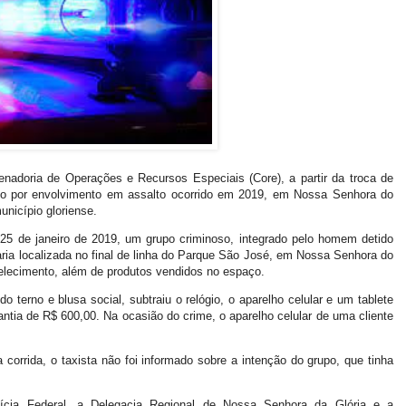
nadoria de Operações e Recursos Especiais (Core), a partir da troca de
do por envolvimento em assalto ocorrido em 2019, em Nossa Senhora do
unicípio gloriense.
a 25 de janeiro de 2019, um grupo criminoso, integrado pelo homem detido
aria localizada no final de linha do Parque São José, em Nossa Senhora do
belecimento, além de produtos vendidos no espaço.
 terno e blusa social, subtraiu o relógio, o aparelho celular e um tablete
uantia de R$ 600,00. Na ocasião do crime, o aparelho celular de uma cliente
corrida, o taxista não foi informado sobre a intenção do grupo, que tinha
lícia Federal, a Delegacia Regional de Nossa Senhora da Glória e a