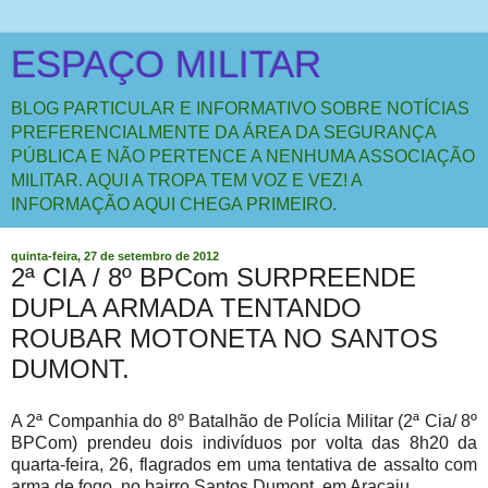
ESPAÇO MILITAR
BLOG PARTICULAR E INFORMATIVO SOBRE NOTÍCIAS
PREFERENCIALMENTE DA ÁREA DA SEGURANÇA
PÚBLICA E NÃO PERTENCE A NENHUMA ASSOCIAÇÃO
MILITAR. AQUI A TROPA TEM VOZ E VEZ! A
INFORMAÇÃO AQUI CHEGA PRIMEIRO.
quinta-feira, 27 de setembro de 2012
2ª CIA / 8º BPCom SURPREENDE
DUPLA ARMADA TENTANDO
ROUBAR MOTONETA NO SANTOS
DUMONT.
A 2ª Companhia do 8º Batalhão de Polícia Militar (2ª Cia/ 8º
BPCom) prendeu dois indivíduos por volta das 8h20 da
quarta-feira, 26, flagrados em uma tentativa de assalto com
arma de fogo, no bairro Santos Dumont, em Aracaju.