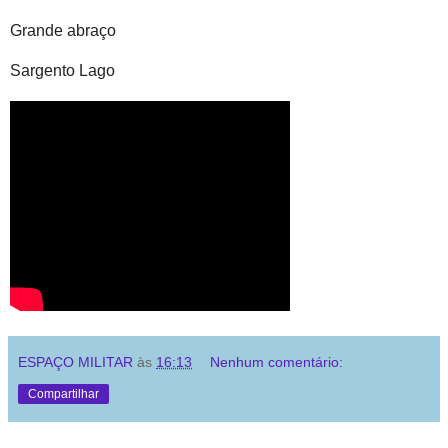
Grande abraço
Sargento Lago
ESPAÇO MILITAR
às
16:13
Nenhum comentário:
Compartilhar