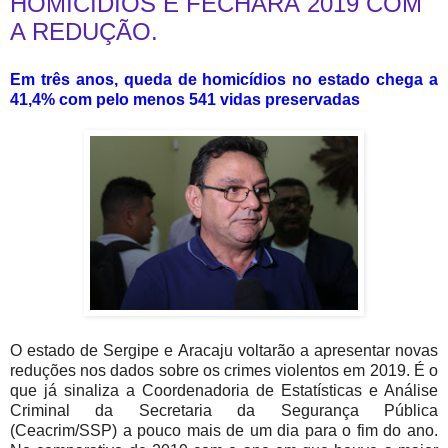
HOMICÍDIOS E FECHARÁ 2019 COM
A REDUÇÃO.
Em três anos, queda de homicídios no estado chega a
41,4% com pelo menos 541 vidas preservadas
O estado de Sergipe e Aracaju voltarão a apresentar novas
reduções nos dados sobre os crimes violentos em 2019. É o
que já sinaliza a Coordenadoria de Estatísticas e Análise
Criminal da Secretaria da Segurança Pública
(Ceacrim/SSP) a pouco mais de um dia para o fim do ano.