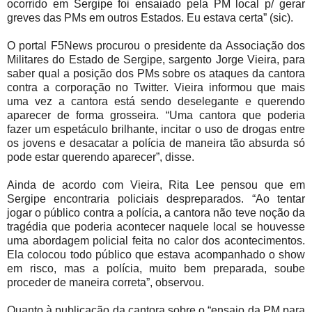
ocorrido em Sergipe foi ensaiado pela PM local p/ gerar
greves das PMs em outros Estados. Eu estava certa” (sic).
O portal F5News procurou o presidente da Associação dos
Militares do Estado de Sergipe, sargento Jorge Vieira, para
saber qual a posição dos PMs sobre os ataques da cantora
contra a corporação no Twitter. Vieira informou que mais
uma vez a cantora está sendo deselegante e querendo
aparecer de forma grosseira. “Uma cantora que poderia
fazer um espetáculo brilhante, incitar o uso de drogas entre
os jovens e desacatar a polícia de maneira tão absurda só
pode estar querendo aparecer”, disse.
Ainda de acordo com Vieira, Rita Lee pensou que em
Sergipe encontraria policiais despreparados. “Ao tentar
jogar o público contra a polícia, a cantora não teve noção da
tragédia que poderia acontecer naquele local se houvesse
uma abordagem policial feita no calor dos acontecimentos.
Ela colocou todo público que estava acompanhado o show
em risco, mas a polícia, muito bem preparada, soube
proceder de maneira correta”, observou.
Quanto à publicação da cantora sobre o “ensaio da PM para