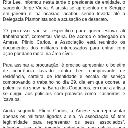
Rita Lee, informou nesta tarde o presidente da entidade, o
sargento Jorge Vieira. A artista se apresentou em Sergipe
em janeiro e, na ocasião, acabou sendo levada até a
Delegacia Plantonista sob a acusação de desacato.
“O processo vai ser específico para quem estava ali
trabalhando”, comentou Vieira. De acordo o advogado da
Amese, Plínio Carlos, a Associação está reunindo os
documentos dos militares interessados para entrar com
ação por dano moral na área cível.
Para assinar a procuração, é preciso apresentar o boletim
de ocorrência lavrado contra Lee, comprovante de
residência, carteira de identidade e escala de serviço
comprovando o trabalho no dia 29, dia em que ocorreu a
polêmica do show na Barra dos Coqueiros, em que a artista
se dirigiu aos policiais com palavras como 'cachorros' e
'cavalos'.
Ainda segundo Plínio Carlos, a Amese vai representar
apenas os militares ligados a ela. “A associação só tem
legitimidade para representar os seus associados”,
informou. Isso não impede, entretanto, que policiais que