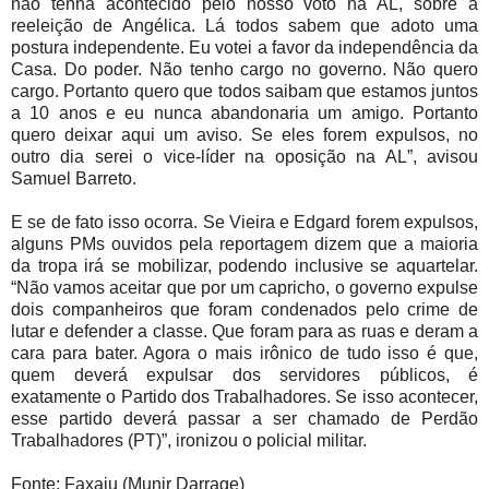
não tenha acontecido pelo nosso voto na AL, sobre a
reeleição de Angélica. Lá todos sabem que adoto uma
postura independente. Eu votei a favor da independência da
Casa. Do poder. Não tenho cargo no governo. Não quero
cargo. Portanto quero que todos saibam que estamos juntos
a 10 anos e eu nunca abandonaria um amigo. Portanto
quero deixar aqui um aviso. Se eles forem expulsos, no
outro dia serei o vice-líder na oposição na AL”, avisou
Samuel Barreto.
E se de fato isso ocorra. Se Vieira e Edgard forem expulsos,
alguns PMs ouvidos pela reportagem dizem que a maioria
da tropa irá se mobilizar, podendo inclusive se aquartelar.
“Não vamos aceitar que por um capricho, o governo expulse
dois companheiros que foram condenados pelo crime de
lutar e defender a classe. Que foram para as ruas e deram a
cara para bater. Agora o mais irônico de tudo isso é que,
quem deverá expulsar dos servidores públicos, é
exatamente o Partido dos Trabalhadores. Se isso acontecer,
esse partido deverá passar a ser chamado de Perdão
Trabalhadores (PT)”, ironizou o policial militar.
Fonte: Faxaju (Munir Darrage)