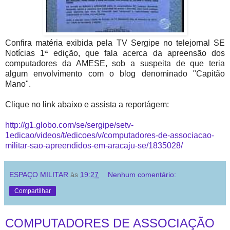
Confira matéria exibida pela TV Sergipe no telejornal SE
Notícias 1ª edição, que fala acerca da apreensão dos
computadores da AMESE, sob a suspeita de que teria
algum envolvimento com o blog denominado "Capitão
Mano".
Clique no link abaixo e assista a reportágem:
http://g1.globo.com/se/sergipe/setv-
1edicao/videos/t/edicoes/v/computadores-de-associacao-
militar-sao-apreendidos-em-aracaju-se/1835028/
ESPAÇO MILITAR
às
19:27
Nenhum comentário:
Compartilhar
COMPUTADORES DE ASSOCIAÇÃO