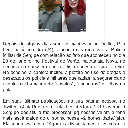
Depois de alguns dias sem se manifestar no Twitter, Rita
Lee, no último dia (24), atacou mais uma vez a Polícia
Militar de Sergipe com relação ao fato que aconteceu no dia
29 de janeiro, no Festival de Verão, na Atalaia Nova, no
decurso do show em que a artista encerraria sua carreira.
Na ocasião, a cantora incitou a platéia ao uso de drogas e
desacatou os policiais militares que faziam a segurança do
evento os chamando de "cavalos", "cachorros" e "filhos da
puta".
Em suas últimas publicações na sua página pessoal no
Twitter (@LitaRee_real), Rita Lee declara: “ O Governo d
Sergipe desistiu d me processar pq nessas viriam a tona
mais escândalos do q sonha nossa vâ honestidade.”(sic).
Ela ainda escreveu: “Agora c/ distanciamento, vemos q o