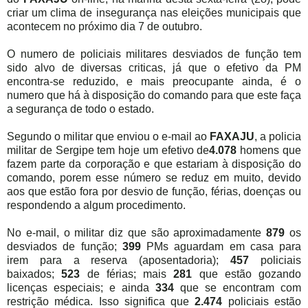
criar um clima de insegurança nas eleições municipais que
acontecem no próximo dia 7 de outubro.
O numero de policiais militares desviados de função tem
sido alvo de diversas criticas, já que o efetivo da PM
encontra-se reduzido, e mais preocupante ainda, é o
numero que há à disposição do comando para que este faça
a segurança de todo o estado.
Segundo o militar que enviou o e-mail ao
FAXAJU
, a policia
militar de Sergipe tem hoje um efetivo de
4.078
homens que
fazem parte da corporação e que estariam à disposição do
comando, porem esse número se reduz em muito, devido
aos que estão fora por desvio de função, férias, doenças ou
respondendo a algum procedimento.
No e-mail, o militar diz que são aproximadamente
879
os
desviados de função;
399
PMs aguardam em casa para
irem para a reserva (aposentadoria);
457
policiais
baixados;
523
de férias; mais
281
que estão gozando
licenças especiais; e ainda
334
que se encontram com
restrição médica. Isso significa que
2.474
policiais estão