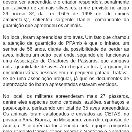
deverá ser apreendida e o criador responderá penalmente
por cativeiro de animais silvestres, crime previsto no artigo
29, inciso 3º, da Lei 9.605 de 1998 (lei de crimes
ambientais)”, salientou sargento Daniel, comandante da
guarnição que apreendeu os animais.
No local, foram apreendidas oito aves. Um fato que chamou
a atenção da guarnição do PPAmb é que o infrator, um
senhor de 56 anos, diante da possibilidade de perder as
aves, indicou um outro local onde, segundo ele, funcionava
uma Associação de Criadores de Pássaros, que abrigava
outra quantidade de aves. Ao chegar ao local, a guarnição
encontrou várias pessoas em um pequeno galpão. Tratava-
se de uma associação irregular, já que os documentos de
autorização do Ibama apresentados estavam vencidos.
No local, os militares apreenderam mais 27 pássaros,
dentre eles espécies como cardeais, azulões, sanhaços e
papa-capins, perfazendo um total de 35 aves apreendidas.
Os animais foram catalogados e enviados ao CETAS, no
povoado Areia Branca, no Mosqueiro, zona de expansão de
Aracaju. A ocorrência foi atendida pela equipe composta
pelo sargento Daniel, cabos Soares e Santiago e a soldado