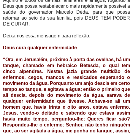
Aquino e todos os demais familiares e amigos, rogando a
Deus que possa restabelecer o mais rapidamente possível a
saúde do governador Marcelo Déda, para que possa
retornar ao seio da sua família, pois DEUS TEM PODER
DE CURAR.
Deixamos essa mensagem para reflexão:
Deus cura qualquer enfermidade
“Ora, em Jerusalém, próximo à porta das ovelhas, há um
tanque, chamado em hebraico Betesda, o qual tem
cinco alpendres. Nestes jazia grande multidão de
enfermos, cegos, mancos e ressicados esperando o
movimento da água. Porquanto um anjo descia em certo
tempo ao tanque, e agitava a água; então o primeiro que
ali descia, depois do movimento da água, sarava de
qualquer enfermidade que tivesse. Achava-se ali um
homem que, havia trinta e oito anos, estava enfermo.
Jesus, vendo-o deitado e sabendo que estava assim
havia muito tempo, perguntou-lhe: Queres ficar são?
Respondeu-lhe o enfermo: Senhor, não tenho ninguém
que, ao ser agitada a água, me ponha no tanque; assim,