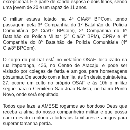
excepcional. Ele parte deixando esposa e dois filhos, sendo
uma jovem de 20 e um rapaz de 11 anos.
O militar estava lotado na 4ª CIA/8º BPCom, tendo
passagem pela 3ª Companhia do 1º Batalhão de Polícia
Comunitária (3ª Cia/1º BPCom), 3ª Companhia do 6º
Batalhão de Polícia Militar (3ª Cia/6º BPM), CPRv e 4ª
Companhia do 8º Batalhão de Polícia Comunitária (4ª
Cia/8º BPCom).
O corpo do policial está no velatório OSAF, localizado na
rua Itaporanga, 436, no Centro de Aracaju, e pode ser
visitado por colegas de farda e amigos, para homenagens
póstumas. De acordo com a família, às 9h desta quinta-feira,
27, ocorre um culto no próprio OSAF e às 10h o militar
segue para o Cemitério São João Batista, no bairro Ponto
Novo, onde será sepultado.
Todos que faze a AMESE rogamos ao bondoso Deus que
receba a alma do nosso companheiro militar e que possa
dar o devido conforto a todos os familiares e amigos para
superar tamanha perda.