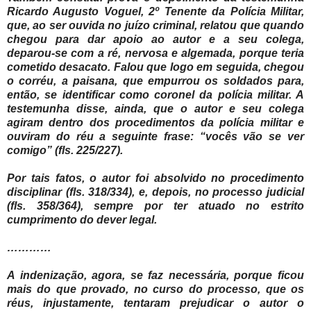
Ricardo Augusto Voguel, 2º Tenente da Polícia Militar,
que, ao ser ouvida no juízo criminal, relatou que quando
chegou para dar apoio ao autor e a seu colega,
deparou-se com a ré, nervosa e algemada, porque teria
cometido desacato. Falou que logo em seguida, chegou
o corréu, a paisana, que empurrou os soldados para,
então, se identificar como coronel da polícia militar. A
testemunha disse, ainda, que o autor e seu colega
agiram dentro dos procedimentos da polícia militar e
ouviram do réu a seguinte frase: “vocês vão se ver
comigo” (fls. 225/227).
Por tais fatos, o autor foi absolvido no procedimento
disciplinar (fls. 318/334), e, depois, no processo judicial
(fls. 358/364), sempre por ter atuado no estrito
cumprimento do dever legal.
…………
A indenização, agora, se faz necessária, porque ficou
mais do que provado, no curso do processo, que os
réus, injustamente, tentaram prejudicar o autor o