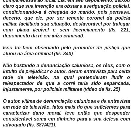
comparecesse ao local. Ela, em seu depoimento, deixou
claro que sua intenção era obstar a averiguação policial,
condicionando-a à chegada do marido, pois pensava,
decerto, que ele, por ser tenente coronel da polícia
militar, facilitaria sua situação, desfavorável por trafegar
com placa ilegível e sem licenciamento (fls. 221,
depoimento da ré em juízo criminal).
Isso foi bem observado pelo promotor de justiça que
atuou na área criminal (fls. 340).
Não bastando a denunciação caluniosa, os réus, com o
intuito de prejudicar o autor, deram entrevista para certa
rede de televisão, na qual pretenderam iludir o
telespectador de que a corré teria sido espancada,
injustamente, por policiais militares (vídeo de fls. 25)
O autor, vítima de denunciação caluniosa e da entrevista
em rede de televisão, fatos mais do que suficientes para
caracterizar dano moral, teve então que despender
considerável soma em dinheiro para a sua defesa com
advogado (fls. 387/421).