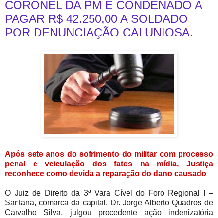
CORONEL DA PM É CONDENADO A
PAGAR R$ 42.250,00 A SOLDADO
POR DENUNCIAÇÃO CALUNIOSA.
Após sete anos do sofrimento do militar com processo
penal e veiculação dos fatos na mídia, Justiça
reconhece como devida a reparação do dano causado
O Juiz de Direito da 3ª Vara Cível do Foro Regional I –
Santana, comarca da capital, Dr. Jorge Alberto Quadros de
Carvalho Silva, julgou procedente ação indenizatória