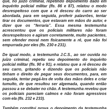
que, no juízo criminal, repetindo depoimento dado em
inquérito policial militar (fls. 86 e 87), relatou o modo
desrespeitoso com que a ré desceu do carro ao ser
abordada, para em seguida, proferir palavrões, tentar
tirar os documentos, que estavam em mãos do autor, e
dizer que os “ferraria”. Essa mesma testemunha
acrescentou que os policiais militares não foram
desrespeitosos e agiram corretamente, muito pacientes,
sem ofender moral nem fisicamente a ré, que não foi
empurrada por eles (fls. 230 e 231).
De igual modo, a testemunha J.C.S., ao ser ouvida no
juízo criminal, repetiu seu depoimento do inquérito
policial militar (fls. 90 e 91), e relatou que a ré desceu de
seu carro, gritando e dizendo que os policiais não
tinham o direito de pegar seus documentos, para, em
seguida, tentar pegá-los de volta das mãos deles e criar
tumulto, de que resultou ser algemada, quando então
passou a se debater no chão. A testemunha revelou que
os policiais pareciam calmos e não foram agressivos
com ela (fls. 232 e 233).
Também constitui prova o depoimento da testemunha