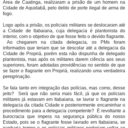
Área de Caatinga, realizaram a prisão de um homem na
Cidade de Aquidabã, pelo delito de porte ilegal de arma de
fogo.
Logo após a prisão, os policiais militares se deslocaram até
a Cidade de Itabaiana, cuja delegacia é plantonista do
interior, com o objetivo de que fosse feito o devido flagrante.
Ao chegarem na citada delegacia, os PMs foram
informados que teriam que se descolar até a delegacia da
Cidade de Propriá, porém esta não dispunha de delegado
plantonista, mas após os militares darem ciência aos seus
superiores, foram adotadas providências no sentido de que
se fazer o flagrante em Propriá, realizando uma verdadeira
peregrinação.
Se fala tanto em integração das polícias, mas como, desse
jeito? Será que não seria mais fácil, já que os policiais
militares já estavam em Itabaiana, se lavrar o flagrante na
delegacia da citada Cidade e posteriormente encaminhar o
procedimento para a delegacia competente? É revoltante a
burocracia que impera na segurança pública do nosso
Estado, pois se o flagrante fosse lavrado em Itabaiana, se
ganharia tempo e os policiais militares poderiam voltar ao