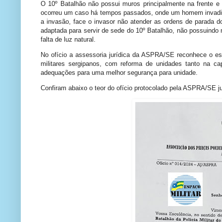
O 10º Batalhão não possui muros principalmente na frente e 
ocorreu um caso há tempos passados, onde um homem invadiu a u
a invasão, face o invasor não atender as ordens de parada do
adaptada para servir de sede do 10º Batalhão, não possuindo 
falta de luz natural.
No ofício a assessoria jurídica da ASPRA/SE reconhece o 
militares sergipanos, com reforma de unidades tanto na cap
adequações para uma melhor segurança para unidade.
Confiram abaixo o teor do ofício protocolado pela ASPRA/SE