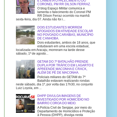
E LAMENTA O FALECIMENTO DO
CORONEL PM RR DILSON FERRAZ.
O blog Espaço Militar comunica e
lamenta o falecimento do Coronel PM
RR Dilson Ferraz ocorrido na manhã
sexta-feira, dia 07. Ainda não foi i...
DOIS ESTUDANTES MORREM
AFOGADOS EM ATIVIDADE ESCOLAR
NO POVOADO CARAÍBAS, MUNICÍPIO
DE CANHOBA.
Dois estudantes, ambos de 18 anos, que
estudavam em uma escola estadual,
localizada em Aracaju, morreram na tarde desse
sábado, 1º de agosto...
GETAM DO 7º BATALHÃO PRENDE
DUPLA POR TRÁFICO EM LAGARTO E
APREENDE MACONHA E CRACK,
ALÉM DE PÉ DE MACONHA.
Policiais miliares do GETAM do 7º
Batalhão estavam realizando rondas
neste sábado, dia 1º, por volta das 17h30, no conjunto
Luiz Loyola, em ...
DHPP DIVULGA IMAGENS DE
INVESTIGADO POR HOMICÍDIO NO
BAIRRO COROA DO MEIO.
A Polícia Civil de Sergipe, por meio do
Departamento de Homicídios e Proteção
à Pessoa (DHPP), divulga nesta