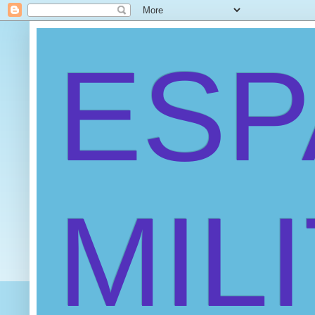
ES
MIL