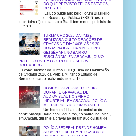
DO QUE PREVISTO PELOS ESTADOS,
DIZ ESTUDO.
Estudo publicado pelo Fórum Brasileiro
de Segurança Pública (FBSP) nesta
terça-feira (4) indica que o Brasil tem menos policiais do
que o d...
TURMA CHO 2026 DA PMSE
REALIZARÁ CULTO DE AÇÕES DE
GRAÇAS NO DIA 14/08, ÀS 19:30
HORAS NA IGREJJA MINISTÉRIO
GETSÊMANI, NO BAIRRO
FAROLÂNDIA, EM ARACAJU, CUJO
PRELETOR SERÁ O CORONEL CARLOS
ROLEMBERG.
Os concludentes da Turma CHO (Curso de Habilitação
de Oficiais) 2026 da Polícia Militar do Estado de
Sergipe, estarão realizando no dia 14 d...
HOMEM É ALVEJADO POR TIRO
DURANTE GRAVAÇÃO DE
AUDIOVISUAL NO BAIRRO
INDUSTRIAL, EM ARACAJU. POLÍCIA
MILITAR PRENDEU UM SUSPEITO.
Um homem foi baleado embaixo da
ponte Aracaju-Barra dos Coqueiros, no bairro Industrial,
em Aracaju, durante a gravação de um audiovisual de...
POLÍCIA FEDERAL PRENDE HOMEM
APÓS RECEBER CARREGADOR DE