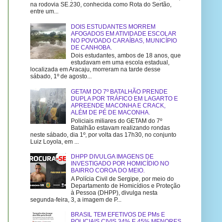
na rodovia SE.230, conhecida como Rota do Sertão,
entre um...
DOIS ESTUDANTES MORREM
AFOGADOS EM ATIVIDADE ESCOLAR
NO POVOADO CARAÍBAS, MUNICÍPIO
DE CANHOBA.
Dois estudantes, ambos de 18 anos, que
estudavam em uma escola estadual,
localizada em Aracaju, morreram na tarde desse
sábado, 1º de agosto...
GETAM DO 7º BATALHÃO PRENDE
DUPLA POR TRÁFICO EM LAGARTO E
APREENDE MACONHA E CRACK,
ALÉM DE PÉ DE MACONHA.
Policiais miliares do GETAM do 7º
Batalhão estavam realizando rondas
neste sábado, dia 1º, por volta das 17h30, no conjunto
Luiz Loyola, em ...
DHPP DIVULGA IMAGENS DE
INVESTIGADO POR HOMICÍDIO NO
BAIRRO COROA DO MEIO.
A Polícia Civil de Sergipe, por meio do
Departamento de Homicídios e Proteção
à Pessoa (DHPP), divulga nesta
segunda-feira, 3, a imagem de P...
BRASIL TEM EFETIVOS DE PMs E
POLICIAIS CIVIS 34% E 45% MENORES