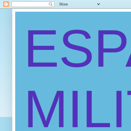
ES
MIL