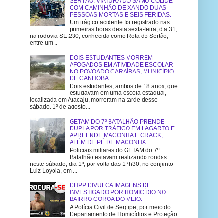
SERTÃO: VIATURA DO SAMU COLIDE
COM CAMINHÃO DEIXANDO DUAS
PESSOAS MORTAS E SEIS FERIDAS.
Um trágico acidente foi registrado nas
primeiras horas desta sexta-feira, dia 31,
na rodovia SE.230, conhecida como Rota do Sertão,
entre um...
DOIS ESTUDANTES MORREM
AFOGADOS EM ATIVIDADE ESCOLAR
NO POVOADO CARAÍBAS, MUNICÍPIO
DE CANHOBA.
Dois estudantes, ambos de 18 anos, que
estudavam em uma escola estadual,
localizada em Aracaju, morreram na tarde desse
sábado, 1º de agosto...
GETAM DO 7º BATALHÃO PRENDE
DUPLA POR TRÁFICO EM LAGARTO E
APREENDE MACONHA E CRACK,
ALÉM DE PÉ DE MACONHA.
Policiais miliares do GETAM do 7º
Batalhão estavam realizando rondas
neste sábado, dia 1º, por volta das 17h30, no conjunto
Luiz Loyola, em ...
DHPP DIVULGA IMAGENS DE
INVESTIGADO POR HOMICÍDIO NO
BAIRRO COROA DO MEIO.
A Polícia Civil de Sergipe, por meio do
Departamento de Homicídios e Proteção