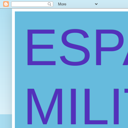
ES
MIL