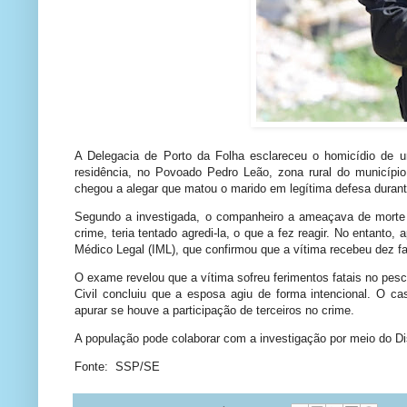
A Delegacia de Porto da Folha esclareceu o homicídio de u
residência, no Povoado Pedro Leão, zona rural do município.
chegou a alegar que matou o marido em legítima defesa duran
Segundo a investigada, o companheiro a ameaçava de morte 
crime, teria tentado agredi-la, o que a fez reagir. No entanto,
Médico Legal (IML), que confirmou que a vítima recebeu dez fa
O exame revelou que a vítima sofreu ferimentos fatais no pes
Civil concluiu que a esposa agiu de forma intencional. O c
apurar se houve a participação de terceiros no crime.
A população pode colaborar com a investigação por meio do Di
Fonte: SSP/SE