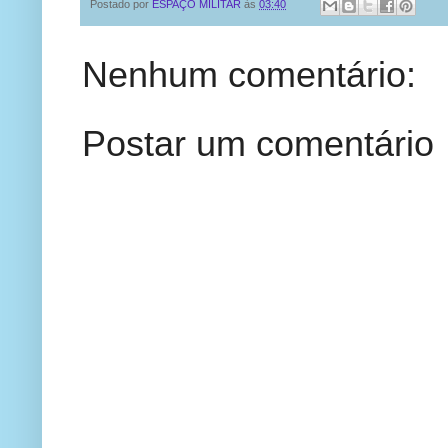
Postado por
ESPAÇO MILITAR
às
03:40
Nenhum comentário:
Postar um comentário