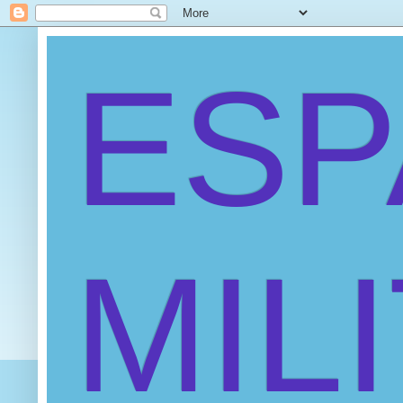
ES
MIL